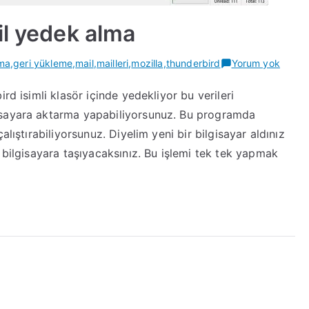
il yedek alma
Mozill
rma
,
geri yükleme
,
mail
,
mailleri
,
mozilla
,
thunderbird
Yorum yok
thunde
rd isimli klasör içinde yedekliyor bu verileri
mail
isayara aktarma yapabiliyorsunuz. Bu programda
yedek
alma
alıştırabiliyorsunuz. Diyelim yeni bir bilgisayar aldınız
 bilgisayara taşıyacaksınız. Bu işlemi tek tek yapmak