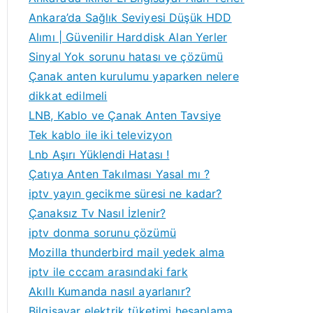
Ankara’da Sağlık Seviyesi Düşük HDD
Alımı | Güvenilir Harddisk Alan Yerler
Sinyal Yok sorunu hatası ve çözümü
a
Çanak anten kurulumu yaparken nelere
rbird
dikkat edilmeli
LNB, Kablo ve Çanak Anten Tavsiye
Tek kablo ile iki televizyon
Lnb Aşırı Yüklendi Hatası !
Çatıya Anten Takılması Yasal mı ?
iptv yayın gecikme süresi ne kadar?
Çanaksız Tv Nasıl İzlenir?
iptv donma sorunu çözümü
Mozilla thunderbird mail yedek alma
iptv ile cccam arasındaki fark
Akıllı Kumanda nasıl ayarlanır?
Bilgisayar elektrik tüketimi hesaplama