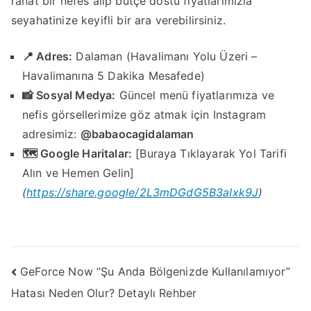
rahat bir nefes alıp bütçe dostu fiyatlarımızla
seyahatinize keyifli bir ara verebilirsiniz.
📍 Adres:
Dalaman (Havalimanı Yolu Üzeri –
Havalimanına 5 Dakika Mesafede)
📸 Sosyal Medya:
Güncel menü fiyatlarımıza ve
nefis görsellerimize göz atmak için Instagram
adresimiz:
@babaocagidalaman
🗺️ Google Haritalar:
[Buraya Tıklayarak Yol Tarifi
Alın ve Hemen Gelin]
(
https://share.google/2L3mDGdG5B3aIxk9J
)
Yazı
GeForce Now “Şu Anda Bölgenizde Kullanılamıyor”
Hatası Neden Olur? Detaylı Rehber
gezinmesi