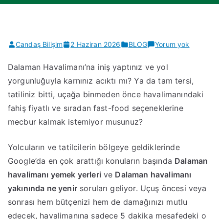
Dalaman
Candaş Bilişim
2 Haziran 2026
BLOG
Yorum yok
Havalima
Dalaman Havalimanı’na iniş yaptınız ve yol
Yakın
yorgunluğuyla karnınız acıktı mı? Ya da tam tersi,
Restoran
Baba
tatiliniz bitti, uçağa binmeden önce havalimanındaki
Ocağı
fahiş fiyatlı ve sıradan fast-food seçeneklerine
mecbur kalmak istemiyor musunuz?
​Yolcuların ve tatilcilerin bölgeye geldiklerinde
Google’da en çok arattığı konuların başında
Dalaman
havalimanı yemek yerleri
ve
Dalaman havalimanı
yakınında ne yenir
soruları geliyor. Uçuş öncesi veya
sonrası hem bütçenizi hem de damağınızı mutlu
edecek, havalimanına sadece 5 dakika mesafedeki o