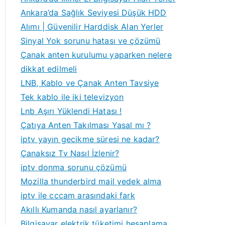
Ankara’da Sağlık Seviyesi Düşük HDD
Alımı | Güvenilir Harddisk Alan Yerler
Sinyal Yok sorunu hatası ve çözümü
a
Çanak anten kurulumu yaparken nelere
rbird
dikkat edilmeli
LNB, Kablo ve Çanak Anten Tavsiye
Tek kablo ile iki televizyon
Lnb Aşırı Yüklendi Hatası !
Çatıya Anten Takılması Yasal mı ?
iptv yayın gecikme süresi ne kadar?
Çanaksız Tv Nasıl İzlenir?
iptv donma sorunu çözümü
Mozilla thunderbird mail yedek alma
iptv ile cccam arasındaki fark
Akıllı Kumanda nasıl ayarlanır?
Bilgisayar elektrik tüketimi hesaplama