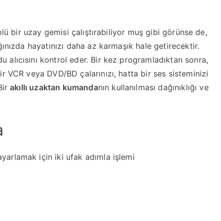
ıllı
umanda
olü bir uzay gemisi çalıştırabiliyor muş gibi görünse de,
asıl
ğınızda hayatınızı daha az karmaşık hale getirecektir.
yarlanır?
u alıcısını kontrol eder. Bir kez programladıktan sonra,
r VCR veya DVD/BD çalarınızı, hatta bir ses sisteminizi
Bir
akıllı uzaktan kumanda
nın kullanılması dağınıklığı ve
a
arlamak için iki ufak adımla işlemi