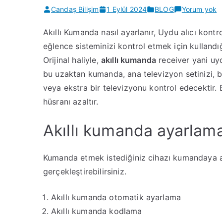
Ak
Candaş Bilişim
1 Eylül 2024
BLOG
Yorum yok
K
Akıllı Kumanda nasıl ayarlanır, Uydu alıcı kontr
n
eğlence sisteminizi kontrol etmek için kullandı
a
Orijinal haliyle,
akıllı kumanda
receiver yani uyd
bu uzaktan kumanda, ana televizyon setinizi, bi
veya ekstra bir televizyonu kontrol edecektir. 
hüsranı azaltır.
Akıllı kumanda ayarlam
Kumanda etmek istediğiniz cihazı kumandaya ay
gerçekleştirebilirsiniz.
Akıllı kumanda otomatik ayarlama
Akıllı kumanda kodlama