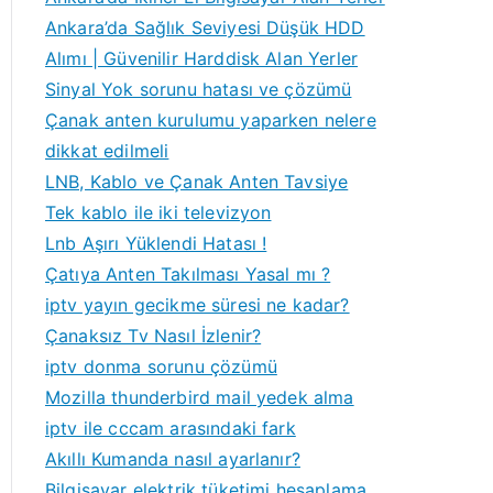
Ankara’da Sağlık Seviyesi Düşük HDD
Alımı | Güvenilir Harddisk Alan Yerler
Sinyal Yok sorunu hatası ve çözümü
Çanak anten kurulumu yaparken nelere
dikkat edilmeli
LNB, Kablo ve Çanak Anten Tavsiye
Tek kablo ile iki televizyon
Lnb Aşırı Yüklendi Hatası !
Çatıya Anten Takılması Yasal mı ?
iptv yayın gecikme süresi ne kadar?
Çanaksız Tv Nasıl İzlenir?
iptv donma sorunu çözümü
Mozilla thunderbird mail yedek alma
iptv ile cccam arasındaki fark
Akıllı Kumanda nasıl ayarlanır?
Bilgisayar elektrik tüketimi hesaplama