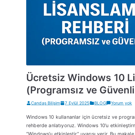
Ücretsiz Windows 10 L
(Programsız ve Güvenli
Ü
Candaş Bilişim
7 Eylül 2025
BLOG
Yorum yok
W
Windows 10 kullananlar için ücretsiz ve prog
1
rehberde anlatıyoruz. Windows 10’u etkinleştirme
L
R
“Windows’u etkinleştir” uyarısı verir. Bu maka