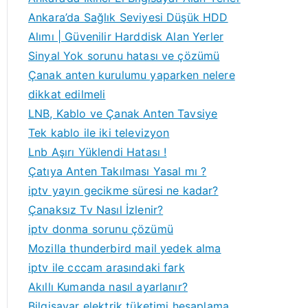
Ankara’da Sağlık Seviyesi Düşük HDD
Alımı | Güvenilir Harddisk Alan Yerler
Sinyal Yok sorunu hatası ve çözümü
Çanak anten kurulumu yaparken nelere
dikkat edilmeli
LNB, Kablo ve Çanak Anten Tavsiye
Tek kablo ile iki televizyon
Lnb Aşırı Yüklendi Hatası !
Çatıya Anten Takılması Yasal mı ?
iptv yayın gecikme süresi ne kadar?
Çanaksız Tv Nasıl İzlenir?
iptv donma sorunu çözümü
Mozilla thunderbird mail yedek alma
iptv ile cccam arasındaki fark
Akıllı Kumanda nasıl ayarlanır?
Bilgisayar elektrik tüketimi hesaplama