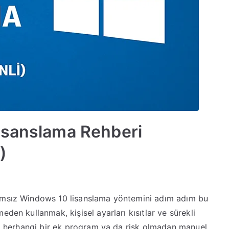
isanslama Rehberi
)
cretsiz
indows
ramsız Windows 10 lisanslama yöntemini adım adım bu
0
den kullanmak, kişisel ayarları kısıtlar ve sürekli
isanslama
ehberi
le, herhangi bir ek program ya da risk olmadan manuel