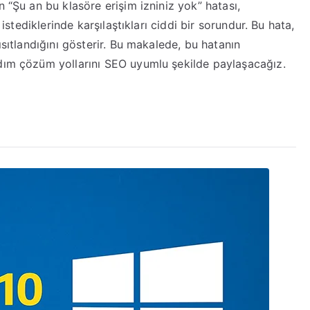
n “Şu an bu klasöre erişim izniniz yok” hatası,
An
 istediklerinde karşılaştıkları ciddi bir sorundur. Bu hata,
Bu
Klasöre
ısıtlandığını gösterir. Bu makalede, bu hatanın
Erişim
adım çözüm yollarını SEO uyumlu şekilde paylaşacağız.
İzniniz
Yok”
Hatası
ve
Kesin
Çözüm
Yöntemleri