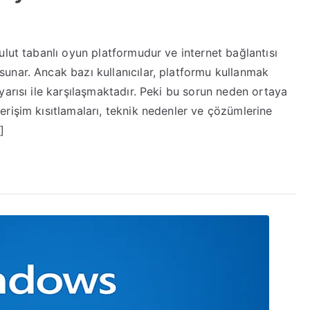
GeForce
Now
ulut tabanlı oyun platformudur ve internet bağlantısı
“Şu
unar. Ancak bazı kullanıcılar, platformu kullanmak
Anda
Bölgenizde
yarısı ile karşılaşmaktadır. Peki bu sorun neden ortaya
Kullanılamıyor”
rişim kısıtlamaları, teknik nedenler ve çözümlerine
Hatası
]
Neden
Olur?
Detaylı
Rehber