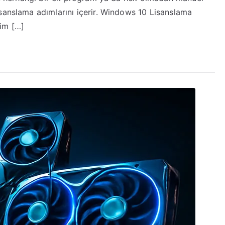
Programsız
sanslama adımlarını içerir. Windows 10 Lisanslama
e
tim […]
üvenli)