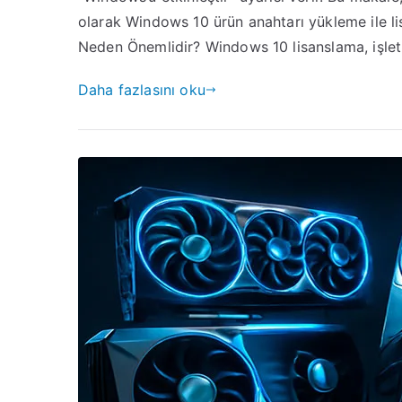
(
olarak Windows 10 ürün anahtarı yükleme ile li
v
Neden Önemlidir? Windows 10 lisanslama, işle
G
Daha fazlasını oku