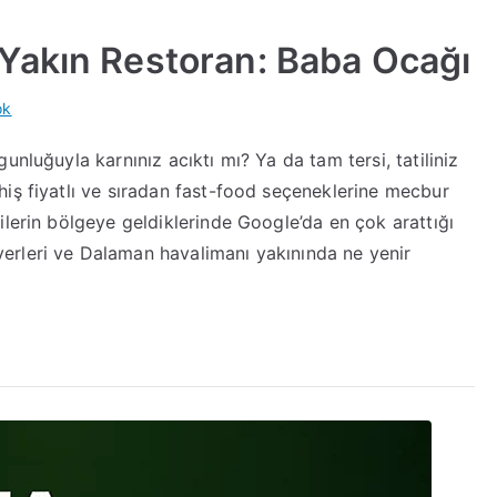
Yakın Restoran: Baba Ocağı
Dalaman
ok
Havalimanına
nluğuyla karnınız acıktı mı? Ya da tam tersi, tatiliniz
Yakın
iş fiyatlı ve sıradan fast-food seçeneklerine mecbur
Restoran:
Baba
ilerin bölgeye geldiklerinde Google’da en çok arattığı
Ocağı
erleri ve Dalaman havalimanı yakınında ne yenir