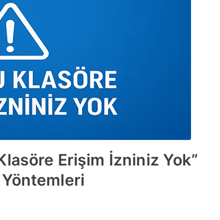
lasöre Erişim İzniniz Yok”
 Yöntemleri
Windows’ta
“Şu