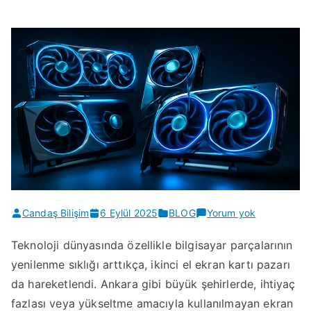
Ankara’da
Candaş Bilişim
6 Eylül 2025
BLOG
Yorum yok
İkinci
Teknoloji dünyasında özellikle bilgisayar parçalarının
El
yenilenme sıklığı arttıkça, ikinci el ekran kartı pazarı
Ekran
Kartı
da hareketlendi. Ankara gibi büyük şehirlerde, ihtiyaç
Alan
fazlası veya yükseltme amacıyla kullanılmayan ekran