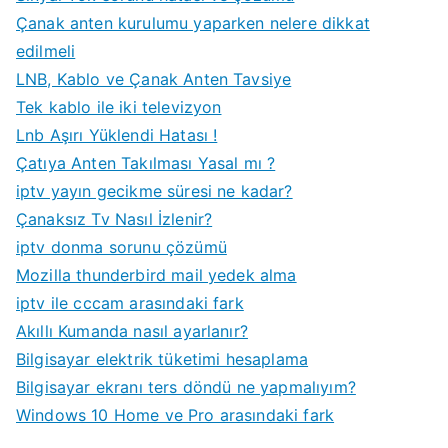
Çanak anten kurulumu yaparken nelere dikkat
edilmeli
LNB, Kablo ve Çanak Anten Tavsiye
Tek kablo ile iki televizyon
Lnb Aşırı Yüklendi Hatası !
Çatıya Anten Takılması Yasal mı ?
iptv yayın gecikme süresi ne kadar?
Çanaksız Tv Nasıl İzlenir?
iptv donma sorunu çözümü
Mozilla thunderbird mail yedek alma
iptv ile cccam arasındaki fark
Akıllı Kumanda nasıl ayarlanır?
Bilgisayar elektrik tüketimi hesaplama
Bilgisayar ekranı ters döndü ne yapmalıyım?
Windows 10 Home ve Pro arasındaki fark