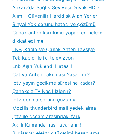
Ankara’da Sağlık Seviyesi Düşük HDD
Alımı | Güvenilir Harddisk Alan Yerler
Sinyal Yok sorunu hatası ve çözümü
Çanak anten kurulumu yaparken nelere
dikkat edilmeli
LNB, Kablo ve Çanak Anten Tavsiye
zyon
Tek kablo ile iki televizyon
Lnb Aşırı Yüklendi Hatası !
Çatıya Anten Takılması Yasal mı ?
iptv yayın gecikme süresi ne kadar?
Çanaksız Tv Nasıl İzlenir?
iptv donma sorunu çözümü
Mozilla thunderbird mail yedek alma
iptv ile cccam arasındaki fark
Akıllı Kumanda nasıl ayarlanır?
Bilgisayar elektrik tüketimi hesaplama