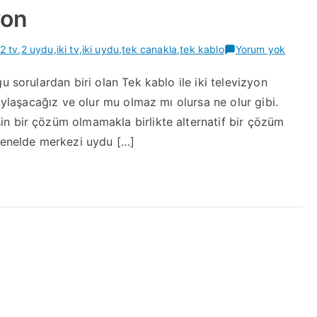
yon
Tek
2 tv
,
2 uydu
,
iki tv
,
iki uydu
,
tek canakla
,
tek kablo
Yorum yok
kablo
u sorulardan biri olan Tek kablo ile iki televizyon
ile
paylaşacağız ve olur mu olmaz mı olursa ne olur gibi.
iki
televi
n bir çözüm olmamakla birlikte alternatif bir çözüm
 Genelde merkezi uydu […]