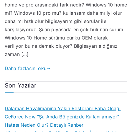
home ve pro arasındaki fark nedir? Windows 10 home
ve
Pro
mi? Windows 10 pro mu? kullansam daha mı iyi olur
arasındaki
daha mı hızlı olur bilgisayarım gibi sorular ile
fark
karşılaşıyoruz. Şuan piyasada en çok bulunan sürüm
Windows 10 Home sürümü çünkü OEM olarak
veriliyor bu ne demek oluyor? Bilgisayarı aldığınız
zaman […]
Daha fazlasını oku
Son Yazılar
Dalaman Havalimanına Yakın Restoran: Baba Ocağı
GeForce Now “Şu Anda Bölgenizde Kullanılamıyor”
Hatası Neden Olur? Detaylı Rehber