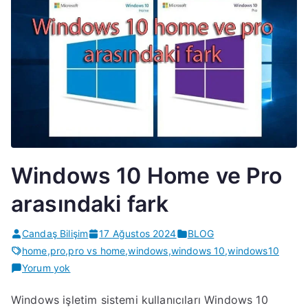
Windows 10 Home ve Pro
arasındaki fark
Candaş Bilişim
17 Ağustos 2024
BLOG
home
,
pro
,
pro vs home
,
windows
,
windows 10
,
windows10
Windows
Yorum yok
10
Windows işletim sistemi kullanıcıları Windows 10
Home