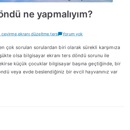
 döndü ne yapmalıyım?
Bilgisayar
ı çevirme
,
ekranı düzeltme
,
ters
Yorum yok
ekranı
n çok sorulan sorulardan biri olarak sürekli karşımıza
ters
şükte olsa bilgisayar ekranı ters döndü sorunu ile
döndü
ne
irse küçük çocuklar bilgisayar başına geçtiğinde, bir
yapmalıyım?
ndü veya evde beslendiğiniz bir evcil hayvanınız var