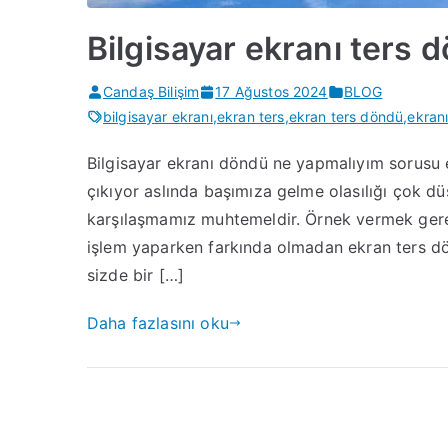
Bilgisayar ekranı ters
Candaş Bilişim
17 Ağustos 2024
BLOG
bilgisayar ekranı
,
ekran ters
,
ekran ters döndü
,
ekran
Bilgisayar ekranı döndü ne yapmalıyım sorusu e
çıkıyor aslında başımıza gelme olasılığı çok dü
karşılaşmamız muhtemeldir. Örnek vermek gerek
işlem yaparken farkında olmadan ekran ters dö
sizde bir […]
Daha fazlasını oku