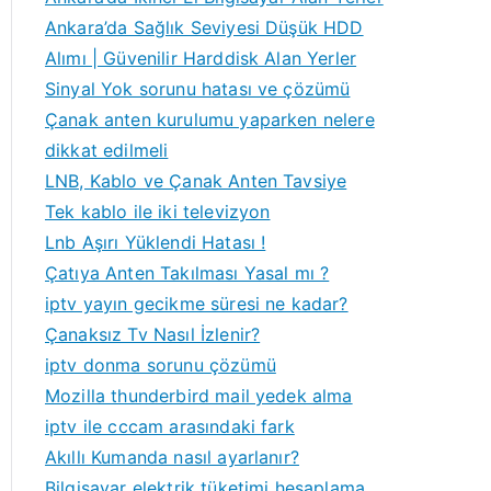
Ankara’da Sağlık Seviyesi Düşük HDD
Alımı | Güvenilir Harddisk Alan Yerler
Sinyal Yok sorunu hatası ve çözümü
Çanak anten kurulumu yaparken nelere
dikkat edilmeli
LNB, Kablo ve Çanak Anten Tavsiye
Tek kablo ile iki televizyon
Lnb Aşırı Yüklendi Hatası !
Çatıya Anten Takılması Yasal mı ?
iptv yayın gecikme süresi ne kadar?
Çanaksız Tv Nasıl İzlenir?
iptv donma sorunu çözümü
Mozilla thunderbird mail yedek alma
iptv ile cccam arasındaki fark
Akıllı Kumanda nasıl ayarlanır?
Bilgisayar elektrik tüketimi hesaplama