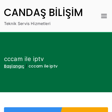
İçeriğe
CANDAŞ BİLİŞİM
geç
Teknik Servis Hizmetleri
cccam ile iptv
Başlangıç
cccam ile iptv