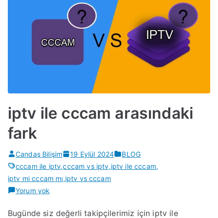
iptv ile cccam arasındaki
fark
Candaş Bilişim
19 Eylül 2024
BLOG
cccam ile iptv
,
cccam vs iptv
,
iptv ile cccam
,
iptv mi cccam mı
,
iptv vs cccam
iptv
Yorum yok
ile
Bugünde siz değerli takipçilerimiz için iptv ile
cccam