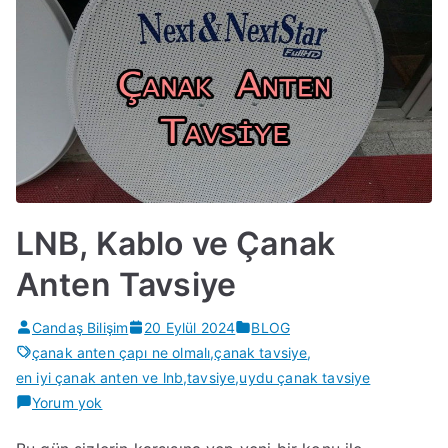
LNB, Kablo ve Çanak
Anten Tavsiye
Candaş Bilişim
20 Eylül 2024
BLOG
çanak anten çapı ne olmalı
,
çanak tavsiye
,
en iyi çanak anten ve lnb
,
tavsiye
,
uydu çanak tavsiye
LNB,
Yorum yok
Kablo