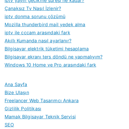
iptv yayın gecikme süresi ne kadar?
Çanaksız Tv Nasıl İzlenir?
iptv donma sorunu çözümü
Mozilla thunderbird mail yedek alma
iptv ile cccam arasındaki fark
Akıllı Kumanda nasıl ayarlanır?
Bilgisayar elektrik tüketimi hesaplama
Bilgisayar ekranı ters döndü ne yapmalıyım?
Windows 10 Home ve Pro arasındaki fark
Ana Sayfa
Bize Ulaşın
Freelancer Web Tasarımcı Ankara
Gizlilik Politikası
Mamak Bilgisayar Teknik Servisi
SEO