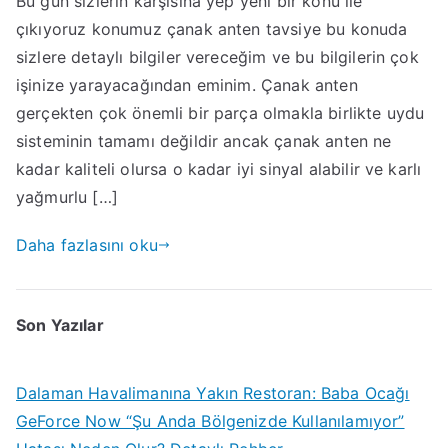
Bu gün sizlerin karşısına yep yeni bir konu ile
ve
çıkıyoruz konumuz çanak anten tavsiye bu konuda
Çanak
Anten
sizlere detaylı bilgiler vereceğim ve bu bilgilerin çok
Tavsiye
işinize yarayacağından eminim. Çanak anten
gerçekten çok önemli bir parça olmakla birlikte uydu
sisteminin tamamı değildir ancak çanak anten ne
kadar kaliteli olursa o kadar iyi sinyal alabilir ve karlı
yağmurlu […]
Daha fazlasını oku
Son Yazılar
Dalaman Havalimanına Yakın Restoran: Baba Ocağı
GeForce Now “Şu Anda Bölgenizde Kullanılamıyor”